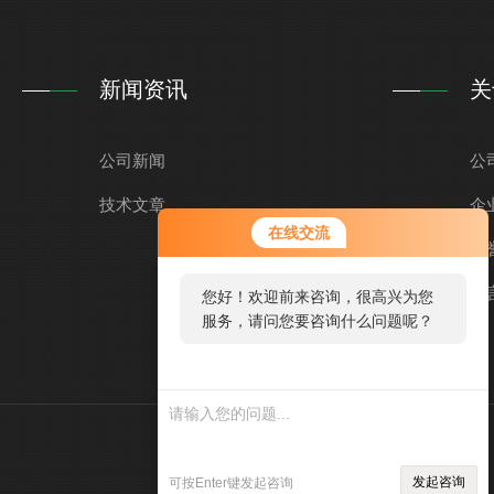
新闻资讯
关
公司新闻
公
技术文章
企
在线交流
荣
留
您好！欢迎前来咨询，很高兴为您
服务，请问您要咨询什么问题呢？
您好，看您停留很久了，是否找到
了需求产品，您可以直接在线与我
联系！
技术支持：
环保在线
管理登录
发起咨询
可按Enter键发起咨询