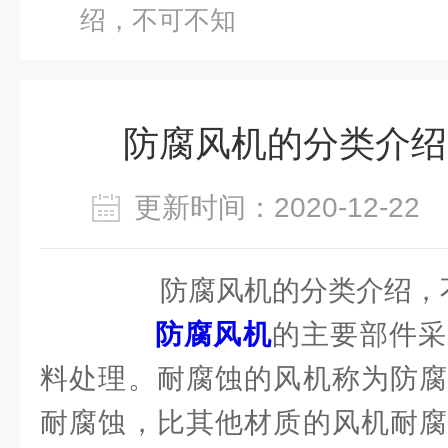
绍，不可不知
防腐风机的分类介绍
更新时间：2020-12-2
防腐风机的分类介绍，
防腐风机
的主要部件采
料处理。耐腐蚀的风机称为防腐
耐腐蚀，比其他材质的风机耐腐