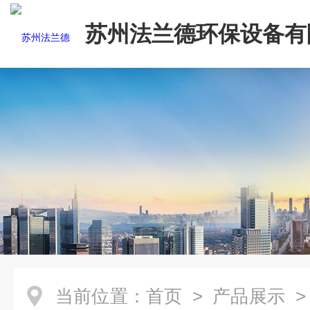
苏州法兰德环保设备有
当前位置：
首页
>
产品展示