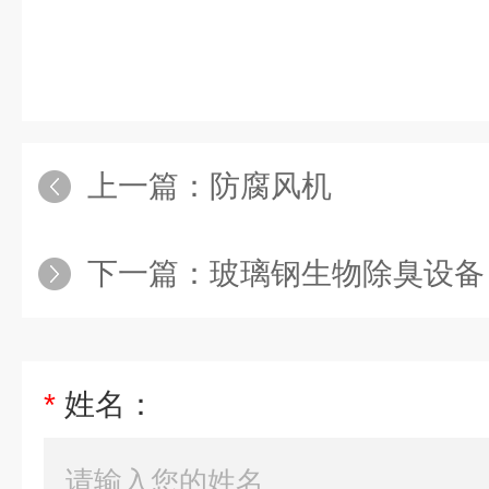
上一篇：
防腐风机
下一篇：
玻璃钢生物除臭设备
*
姓名：