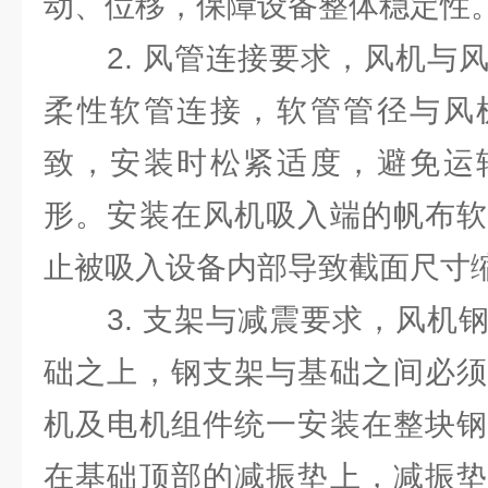
动、位移，保障设备整体稳定性
2. 风管连接要求，风机与风
柔性软管连接，软管管径与风
致，安装时松紧适度，避免运
形。安装在风机吸入端的帆布软
止被吸入设备内部导致截面尺寸
3. 支架与减震要求，风机钢
础之上，钢支架与基础之间必须
机及电机组件统一安装在整块钢
在基础顶部的减振垫上，减振垫