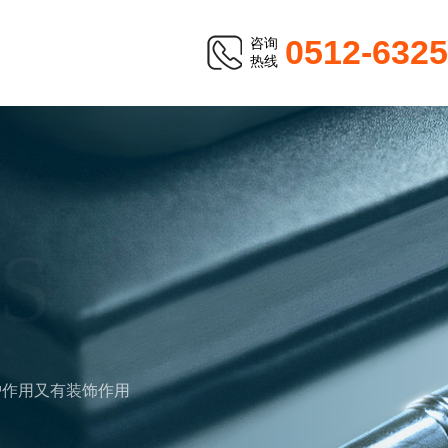
0512-632
咨询
热线
S
护作用又有装饰作用