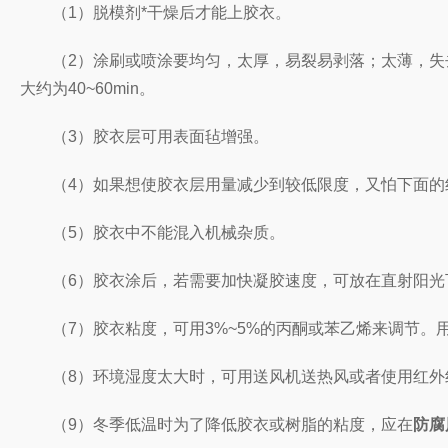
（1）脱模剂*干燥后才能上胶衣。
（2）涂刷或喷涂要均匀，太厚，易裂易剥落；太薄，失去保护作
大约为40~60min。
（3）胶衣层可用表面毡增强。
（4）如果想使胶衣层用量减少到较低限度，又怕下面的纤
（5）胶衣中不能混入机械杂质。
（6）胶衣涂后，若需要加快凝胶速度，可放在直射阳光下
（7）胶衣粘度，可用3%~5%的丙酮或苯乙烯来调节。
（8）环境湿度太大时，可用送风机送热风或者使用红外
（9）冬季低温时为了降低胶衣或树脂的粘度，应在
防腐