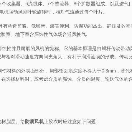
、5个收集器、6流线体、7个整流器、8个扩散器组成。以及进
当电机驱动风扇叶轮旋转时，相对气流通过每个叶片。
有构造简略、低噪音、装置便利、防腐功能杰出、静压及效率高、
验室、地下室含腐蚀性气体场合通风换气.
性并且耐磨的风机的统称。它的基本原理是由蜗杆传动带动风
线与相对滑动速度方向间夹角大，有利于润滑油膜的形成。传动比
材料的外表面部分，局部铝划痕深度不得大于0.3mm，替代
，在选择材料时，应考虑介质的腐蚀、介质的温度、输送气体的
的树脂层。给
防腐风机
上胶衣时应注意如下问题：