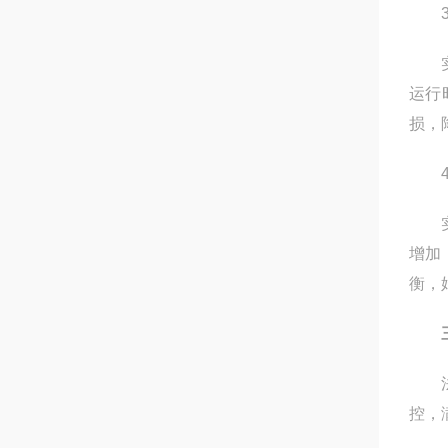
3.
实验
运行
损，
4.
实验
增加
衡，
法兰
控，