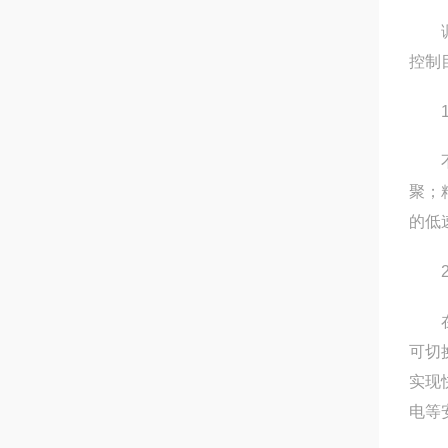
调节
控制
1.
不同
聚；
的低
2.
在处
可切
实现
电等