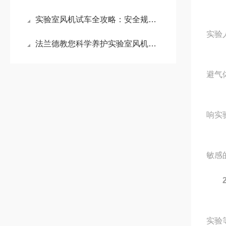
（1
实验室风机试车全攻略：安全规范、操作要点与风险防控
实验
法兰德教您科学养护实验室风机：延长寿命与稳定运行的关键指南
（2
避气
（3
响实
（4
敏感
（1
实验