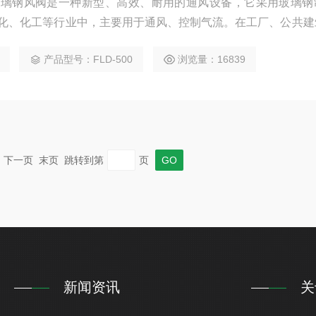
玻璃钢风阀是一种新型、高效、耐用的通风设备，它采用玻璃钢
化、化工等行业中，主要用于通风、控制气流。在工厂、公共建
泛使用，起到了防火、通风、调节室内温度等作用。在石化、化
产品型号：FLD-500
浏览量：16839
的调节和控制。
一页 下一页 末页 跳转到第
页
新闻资讯
关